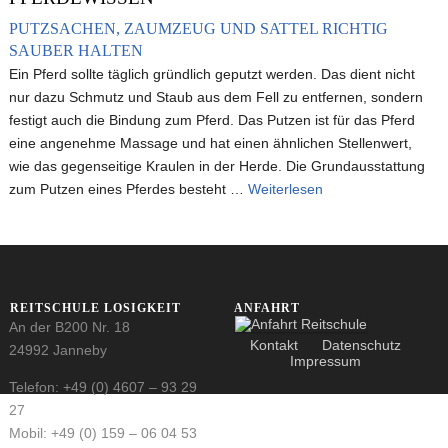
PUTZSACHEN, ZAUMZEUG UND SATTEL RICHTIG
SAUBER HALTEN
Ein Pferd sollte täglich gründlich geputzt werden. Das dient nicht
nur dazu Schmutz und Staub aus dem Fell zu entfernen, sondern
festigt auch die Bindung zum Pferd. Das Putzen ist für das Pferd
eine angenehme Massage und hat einen ähnlichen Stellenwert,
wie das gegenseitige Kraulen in der Herde. Die Grundausstattung
zum Putzen eines Pferdes besteht …
Weiterlesen
REITSCHULE LOSIGKEIT
ANFAHRT
An der B200 Nr. 18
Kontakt
Datenschutz­
24992 Janneby
Impressum
Telefon: +49 (0) 4607 – 93 29
27
Mobil: +49 (0) 159 – 06 04 53