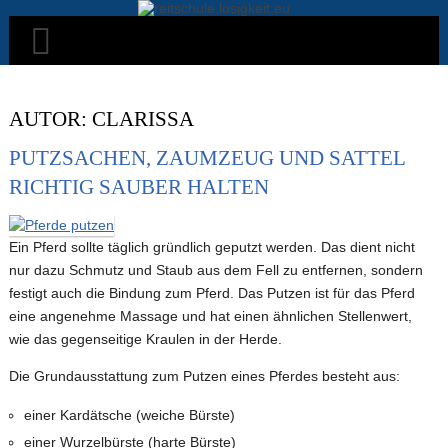
Skip
to
content
Startseite
AUTOR:
CLARISSA
Reitschule Losigkeit
PUTZSACHEN, ZAUMZEUG UND SATTEL
Reitstunden
RICHTIG SAUBER HALTEN
Kindergeburtstag
Einsteller
Ein Pferd sollte täglich gründlich geputzt werden. Das dient nicht
Lehrgänge/Abzeichen
nur dazu Schmutz und Staub aus dem Fell zu entfernen, sondern
festigt auch die Bindung zum Pferd. Das Putzen ist für das Pferd
Kontakt
eine angenehme Massage und hat einen ähnlichen Stellenwert,
wie das gegenseitige Kraulen in der Herde.
Die Grundausstattung zum Putzen eines Pferdes besteht aus:
einer Kardätsche (weiche Bürste)
einer Wurzelbürste (harte Bürste)